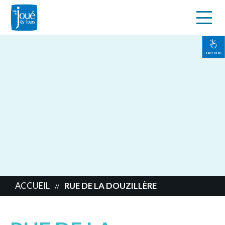
s
Aller
au
contenu
EN 1 CLIC
principal
ACCUEIL
RUE DE LA DOUZILLÈRE
//