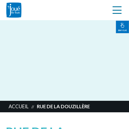
s
Aller
au
contenu
EN 1 CLIC
principal
ACCUEIL
RUE DE LA DOUZILLÈRE
//