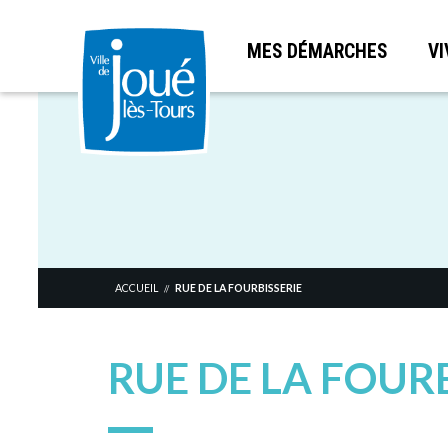
MES DÉMARCHES
VI
Aller
au
contenu
principal
ACCUEIL
RUE DE LA FOURBISSERIE
//
RUE DE LA FOUR