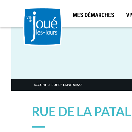
MES DÉMARCHES
VI
Aller
au
contenu
principal
ACCUEIL
RUE DE LA PATALISSE
//
RUE DE LA PATAL