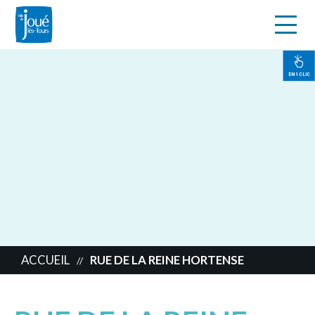
s
Aller
au
contenu
EN 1 CLIC
principal
ACCUEIL
RUE DE LA REINE HORTENSE
//