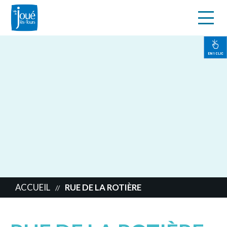
s
Aller
au
contenu
EN 1 CLIC
principal
ACCUEIL
RUE DE LA ROTIÈRE
//