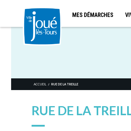
MES DÉMARCHES
VI
Aller
au
contenu
principal
ACCUEIL
RUE DE LA TREILLE
//
RUE DE LA TREIL