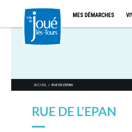
MES DÉMARCHES
VI
Aller
au
contenu
principal
ACCUEIL
RUE DE L’EPAN
//
RUE DE L’EPAN