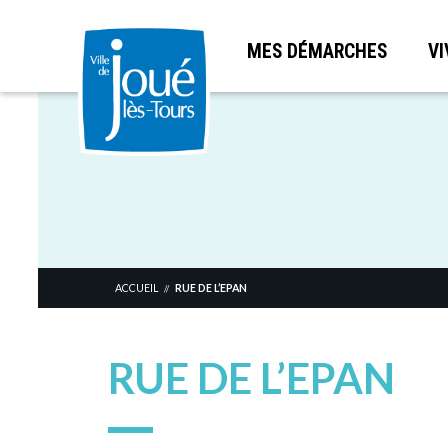
MES DÉMARCHES
VI
Aller
au
contenu
principal
ACCUEIL
RUE DE L’EPAN
//
RUE DE L’EPAN