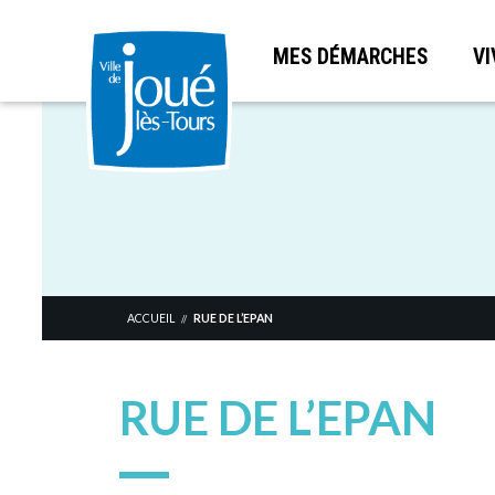
MES DÉMARCHES
VI
Aller
au
contenu
principal
ACCUEIL
RUE DE L’EPAN
//
RUE DE L’EPAN