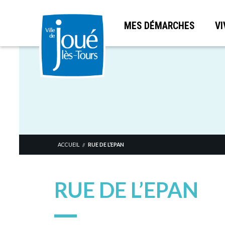
MES DÉMARCHES
VI
Aller
au
contenu
principal
ACCUEIL
RUE DE L’EPAN
//
RUE DE L’EPAN