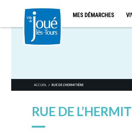
MES DÉMARCHES
VI
Aller
au
contenu
principal
ACCUEIL
RUE DE L’HERMITIÈRE
//
RUE DE L’HERMIT