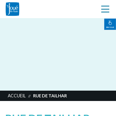
s
Aller
au
contenu
EN 1 CLIC
principal
ACCUEIL
RUE DE TAILHAR
//