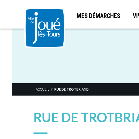
MES DÉMARCHES
VI
Aller
au
contenu
principal
ACCUEIL
RUE DE TROTBRIAND
//
RUE DE TROTBR