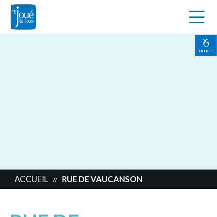
s
Aller
au
contenu
EN 1 CLIC
principal
ACCUEIL
RUE DE VAUCANSON
//