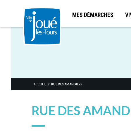
MES DÉMARCHES
VI
Aller
au
contenu
principal
ACCUEIL
RUE DES AMANDIERS
//
RUE DES AMAND