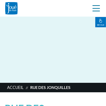
s
Aller
au
contenu
EN 1 CLIC
principal
ACCUEIL
RUE DES JONQUILLES
//