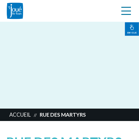
s
Aller
au
contenu
EN 1 CLIC
principal
ACCUEIL
RUE DES MARTYRS
//