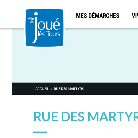
MES DÉMARCHES
VI
Aller
au
contenu
principal
ACCUEIL
RUE DES MARTYRS
//
RUE DES MARTY