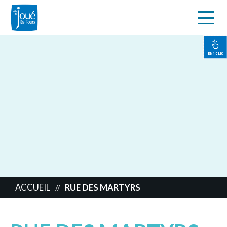
s
Aller
au
contenu
EN 1 CLIC
principal
ACCUEIL
RUE DES MARTYRS
//