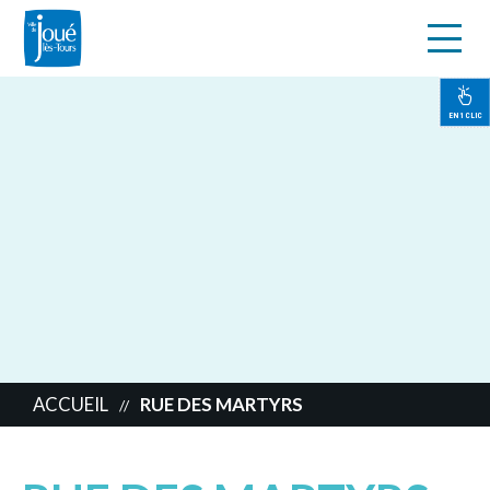
s
Aller
au
contenu
EN 1 CLIC
principal
ACCUEIL
RUE DES MARTYRS
//