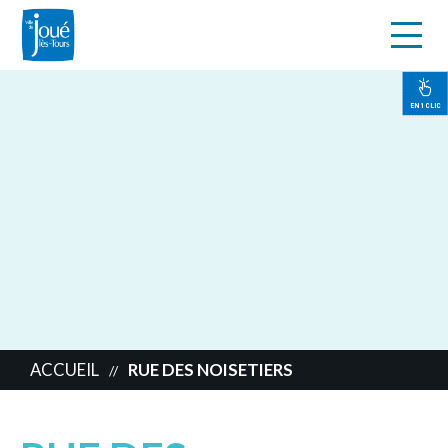
s
Aller
au
contenu
EN 1 CLIC
principal
ACCUEIL
RUE DES NOISETIERS
//