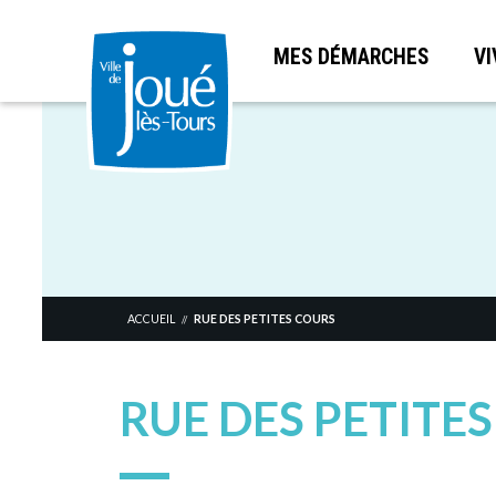
MES DÉMARCHES
VI
Aller
au
contenu
principal
ACCUEIL
RUE DES PETITES COURS
//
RUE DES PETITE