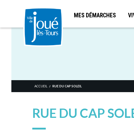
MES DÉMARCHES
VI
Aller
au
contenu
principal
ACCUEIL
RUE DU CAP SOLEIL
//
RUE DU CAP SOL