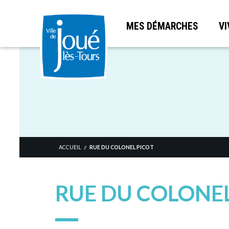
MES DÉMARCHES
VI
Aller
au
contenu
principal
ACCUEIL
RUE DU COLONEL PICOT
//
RUE DU COLONEL