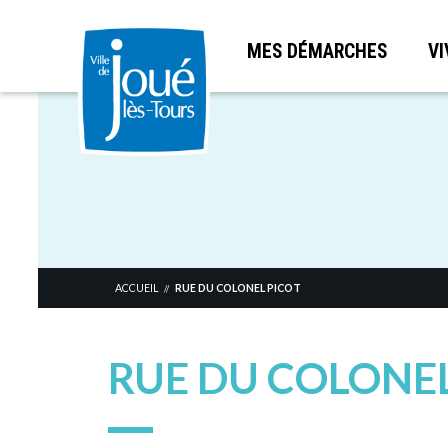
MES DÉMARCHES
VI
Aller
au
contenu
principal
ACCUEIL
RUE DU COLONEL PICOT
//
RUE DU COLONEL