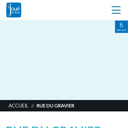
s
Aller
au
contenu
EN 1 CLIC
principal
ACCUEIL
RUE DU GRAVIER
//