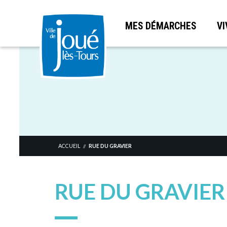
MES DÉMARCHES
VI
Aller
au
contenu
principal
ACCUEIL
RUE DU GRAVIER
//
RUE DU GRAVIER