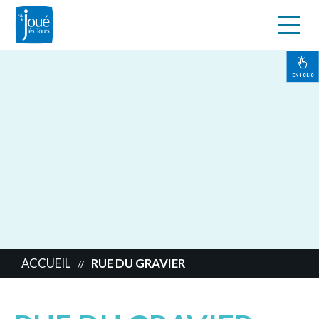
s
Aller
au
contenu
EN 1 CLIC
principal
ACCUEIL
RUE DU GRAVIER
//