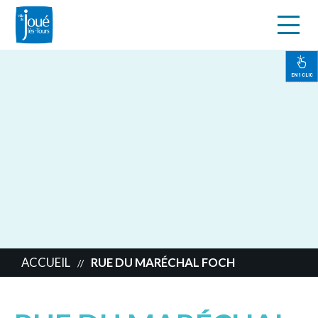
s
Aller
au
contenu
EN 1 CLIC
principal
ACCUEIL
RUE DU MARÉCHAL FOCH
//