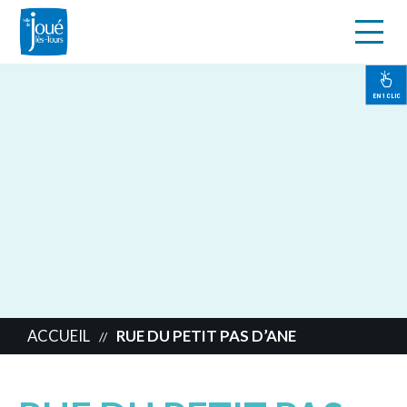
s
Aller
au
contenu
EN 1 CLIC
principal
ACCUEIL
RUE DU PETIT PAS D’ANE
//