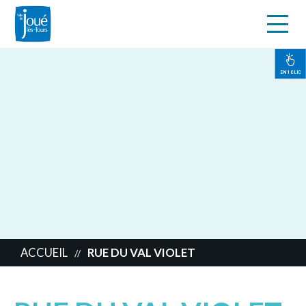
s
Aller
au
contenu
EN 1 CLIC
principal
ACCUEIL
RUE DU VAL VIOLET
//