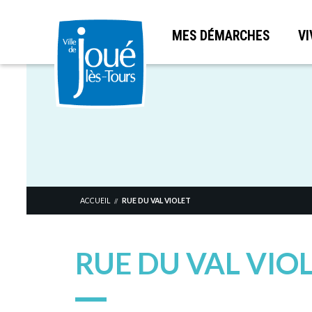
MES DÉMARCHES
VI
Aller
au
contenu
principal
ACCUEIL
RUE DU VAL VIOLET
//
RUE DU VAL VIO