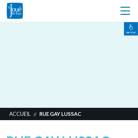
s
Aller
au
contenu
EN 1 CLIC
principal
ACCUEIL
RUE GAY LUSSAC
//