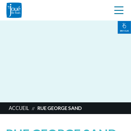
s
Aller
au
contenu
EN 1 CLIC
principal
ACCUEIL
RUE GEORGE SAND
//