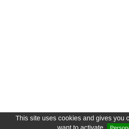
This site uses cookies and gives you 
want to activate
Persona