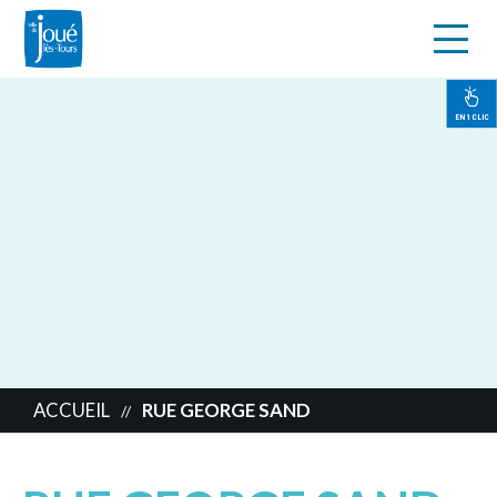
s
Aller
au
contenu
EN 1 CLIC
principal
ACCUEIL
RUE GEORGE SAND
//