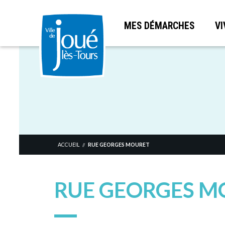
MES DÉMARCHES
VI
Aller
au
contenu
principal
ACCUEIL
RUE GEORGES MOURET
//
RUE GEORGES M