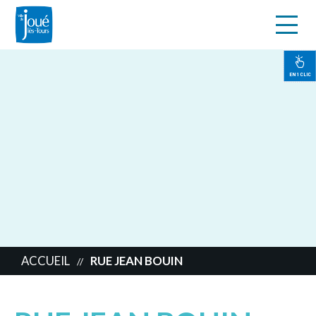
s
Aller
au
contenu
EN 1 CLIC
principal
ACCUEIL
RUE JEAN BOUIN
//