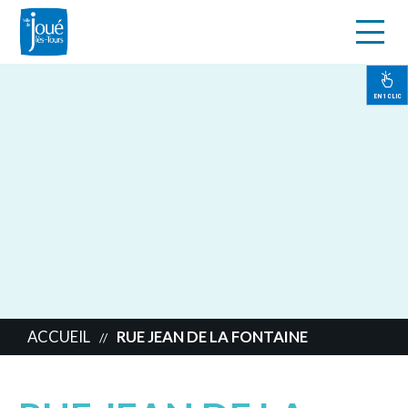
s
Aller
au
contenu
EN 1 CLIC
principal
ACCUEIL
RUE JEAN DE LA FONTAINE
//