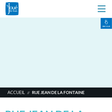
s
Aller
au
contenu
EN 1 CLIC
principal
ACCUEIL
RUE JEAN DE LA FONTAINE
//