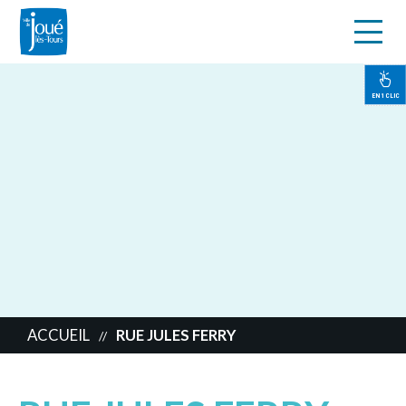
s
Aller
au
contenu
EN 1 CLIC
principal
ACCUEIL
RUE JULES FERRY
//