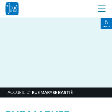
s
Aller
au
contenu
EN 1 CLIC
principal
ACCUEIL
RUE MARYSE BASTIÉ
//