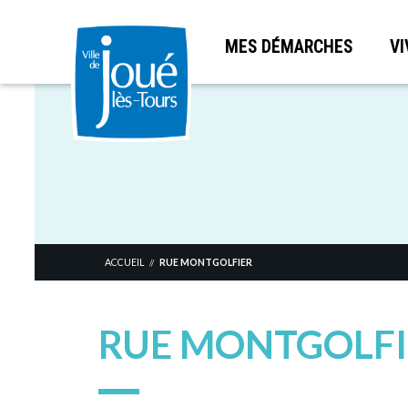
MES DÉMARCHES
VI
Aller
au
contenu
principal
ACCUEIL
RUE MONTGOLFIER
//
RUE MONTGOLFI