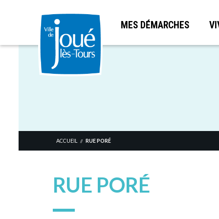
MES DÉMARCHES
VI
Aller
au
contenu
principal
ACCUEIL
RUE PORÉ
//
RUE PORÉ