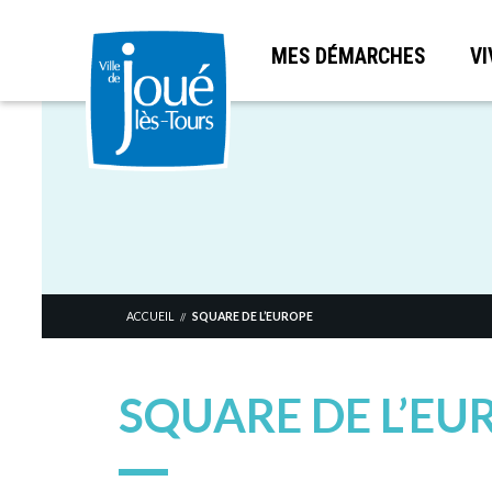
MES DÉMARCHES
VI
Aller
au
contenu
principal
ACCUEIL
SQUARE DE L’EUROPE
//
SQUARE DE L’EU