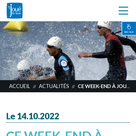
s
Aller
au
contenu
EN 1 CLIC
principal
ACCUEIL
ACTUALITÉS
CE WEEK-END À JOUÉ !
//
//
Le 14.10.2022