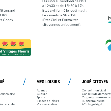
Du lundi au vendredi de 8h30
à 12h30 et de 13h30 à 17h.
Mitterrand
État civil fermé le jeudi matin.
 LORY
Le samedi de 9h à 12h
rs Cedex
(État Civil et Formalités
citoyennes uniquement).
OUÉ
MES LOISIRS
JOUÉ CITOYEN
Agenda
Conseil municipal
périscolaire
Culture
Conseils de démocrati
Sports
Organigramme mair
Espace de loisirs
Budget municipal
tion sociale
Vie associative
Affichage légal