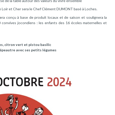
se de la table autour des valeurs du vivre ensemble
t le Loir et Cher sera le Chef Clément DUMONT basé à Loches.
era conçu à base de produit locaux et de saison et soulignera la
 500 convives jocondiens : les enfants des 16 écoles maternelles et
, citron vert et pistou basilic
 épeautre avec ses petits légumes