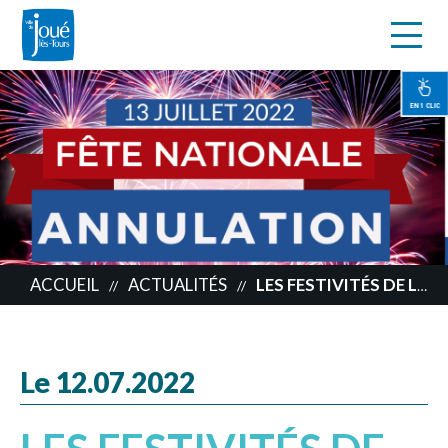
s
Aller
au
contenu
EN 1 CLIC
principal
ACCUEIL
ACTUALITÉS
LES FESTIVITÉS DE LA FÊTE NATIONALE AUX BRETONNIÈRES SONT ANNULÉES
//
//
Le 12.07.2022