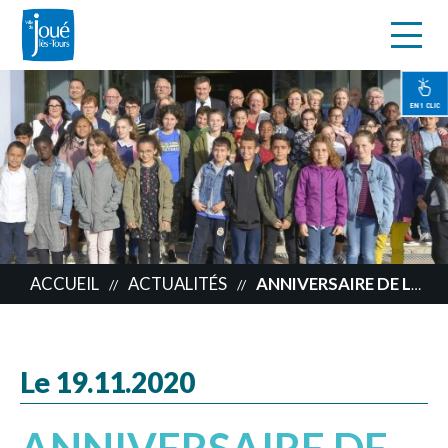
s
Aller
au
contenu
EN 1 CLIC
principal
ACCUEIL
ACTUALITÉS
ANNIVERSAIRE DE LA CONVENTION DES DROITS DE L’ENFANT
//
//
Le 19.11.2020