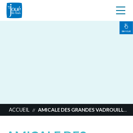
s
Aller
au
contenu
EN 1 CLIC
principal
ACCUEIL
AMICALE DES GRANDES VADROUILLES
//